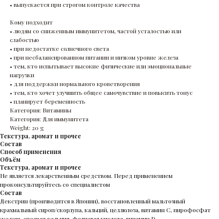
• выпускается при строгом контроле качества
Кому подходит
• людям со сниженным иммунитетом, частой усталостью или
слабостью
• при недостатке солнечного света
• при несбалансированном питании и низком уровне железа
• тем, кто испытывает высокие физические или эмоциональные
нагрузки
• для поддержки нормального кроветворения
• тем, кто хочет улучшить общее самочувствие и повысить тонус
• планирует беременность
Категория: Витамины
Категория: Для иммунитета
Weight: 20 g
Текстура, аромат и прочее
Состав
Способ применения
Объём
Текстура, аромат и прочее
Не является лекарственным средством. Перед применением
проконсультируйтесь со специалистом
Состав
Декстрин (производится в Японии), восстановленный мальтозный
крахмальный сироп/скорлупа, кальций, целлюлоза, витамин С, пирофосфат
железа, стеарат кальция, фолиевая кислота, витамин D