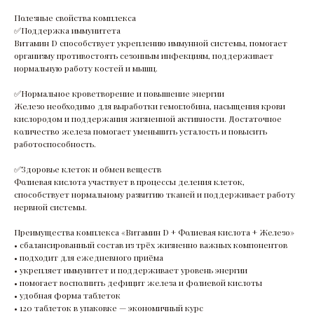
Полезные свойства комплекса
✅Поддержка иммунитета
Витамин D способствует укреплению иммунной системы, помогает
организму противостоять сезонным инфекциям, поддерживает
нормальную работу костей и мышц.
✅Нормальное кроветворение и повышение энергии
Железо необходимо для выработки гемоглобина, насыщения крови
кислородом и поддержания жизненной активности. Достаточное
количество железа помогает уменьшить усталость и повысить
работоспособность.
✅Здоровье клеток и обмен веществ
Фолиевая кислота участвует в процессы деления клеток,
способствует нормальному развитию тканей и поддерживает работу
нервной системы.
Преимущества комплекса «Витамин D + Фолиевая кислота + Железо»
• сбалансированный состав из трёх жизненно важных компонентов
• подходит для ежедневного приёма
• укрепляет иммунитет и поддерживает уровень энергии
• помогает восполнить дефицит железа и фолиевой кислоты
• удобная форма таблеток
• 120 таблеток в упаковке — экономичный курс