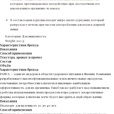
которых: противораковое воздействие при достаточном его
накоплении в организме человека.
В состав корня куркумы входит ингредиент куркумин, который
разгружает печень при частом употреблении алкоголя и жирной
пищи.
Категория: Для иммунитета
Weight: 100 g
Характеристики бренда
Показания
Способ применения
Текстура, аромат и прочее
Состав
Объём
Характеристики бренда
FANCL — один из лидеров в области здорового питания в Японии. Компания
разрабатывает высокофункциональные и исключительные продукты,
отвечающие потребностям клиентов и имеющие наибольшую
эффективность для их организма. Fancl также работает над повышением
удобства использования своих продуктов и предлагает лекарственные
формы, которые клиентам легче будет внедрить в свой образ жизни.
Показания
Подходит для мужчин от 30 до 40 лет.
Способ применения
Принимать по одному пакетику (7 капсул) 1 раз в день во время или после