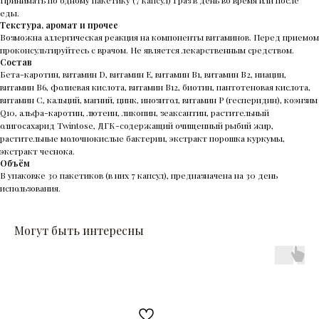
еды.
Текстура, аромат и прочее
Возможна аллергическая реакция на компоненты витаминов. Перед приемом
проконсультируйтесь с врачом. Не является лекарственным средством.
Состав
Бета-каротин, витамин D, витамин E, витамин B1, витамин B2, ниацин,
витамин B6, фолиевая кислота, витамин B12, биотин, пантотеновая кислота,
витамин C, кальций, магний, цинк, инозитол, витамин Р (гесперидин), коэнзим
Q10, альфа-каротин, лютеин, ликопин, зеаксантин, растительный
олигосахарид Twintose, ДГК-содержащий очищенный рыбий жир,
растительные молочнокислые бактерии, экстракт порошка куркумы,
экстракт чеснока.
Объём
В упаковке 30 пакетиков (в них 7 капсул), предназначена на 30 день
использования.
Могут быть интересны