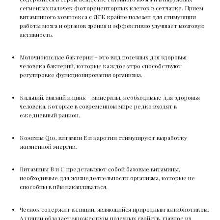
сегментах палочек фоторецепторных клеток в сетчатке. Прием
витаминного комплекса с ДГК крайне полезен для стимуляции
работы мозга и органов зрения и эффективно улучшает мозговую
активность.
Молочнокислые бактерии – это вид полезных для здоровья
человека бактерий, которые каждое утро способствуют
регулировке функционирования организма.
Кальций, магний и цинк – минералы, необходимые для здоровья
человека, которые в современном мире редко входят в
ежедневный рацион.
Коэнзим Q10, витамин Е и каротин стимулируют выработку
жизненной энергии.
Витамины В и С представляют собой базовые витамины,
необходимые для жизнедеятельности организма, которые не
способны в нём накапливаться.
Чеснок содержит аллицин, являющийся природным антибиотиком.
Аллицин обладает множеством полезных свойств, главное из