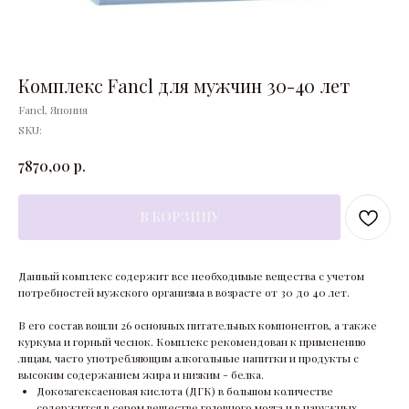
Комплекс Fancl для мужчин 30-40 лет
Fancl, Япония
SKU:
р.
7870,00
В КОРЗИНУ
Данный комплекс содержит все необходимые вещества с учетом
потребностей мужского организма в возрасте от 30 до 40 лет.
В его состав вошли 26 основных питательных компонентов, а также
куркума и горный чеснок. Комплекс рекомендован к применению
лицам, часто употребляющим алкогольные напитки и продукты с
высоким содержанием жира и низким - белка.
Докозагексаеновая кислота (ДГК) в большом количестве
содержится в сером веществе головного мозга и в наружных