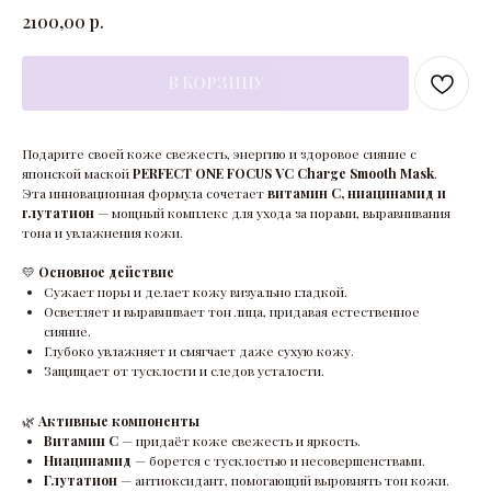
р.
2100,00
В КОРЗИНУ
Подарите своей коже свежесть, энергию и здоровое сияние с
японской маской
PERFECT ONE FOCUS VC Charge Smooth Mask
.
Эта инновационная формула сочетает
витамин C, ниацинамид и
глутатион
— мощный комплекс для ухода за порами, выравнивания
тона и увлажнения кожи.
💛
Основное действие
Сужает поры и делает кожу визуально гладкой.
Осветляет и выравнивает тон лица, придавая естественное
сияние.
Глубоко увлажняет и смягчает даже сухую кожу.
Защищает от тусклости и следов усталости.
🌿
Активные компоненты
Витамин C
— придаёт коже свежесть и яркость.
Ниацинамид
— борется с тусклостью и несовершенствами.
Глутатион
— антиоксидант, помогающий выровнять тон кожи.