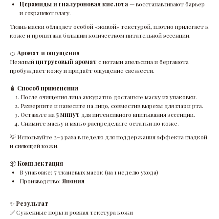
Церамиды и гиалуроновая кислота
— восстанавливают барьер
и сохраняют влагу.
Ткань маски обладает особой «живой» текстурой, плотно прилегает к
коже и пропитана большим количеством питательной эссенции.
🍊
Аромат и ощущения
Нежный
цитрусовый аромат
с нотами апельсина и бергамота
пробуждает кожу и придаёт ощущение свежести.
🧴
Способ применения
После очищения лица аккуратно достаньте маску из упаковки.
Разверните и нанесите на лицо, совместив вырезы для глаз и рта.
Оставьте на
5 минут
для интенсивного впитывания эссенции.
Снимите маску и мягко распределите остатки по коже.
💡
Используйте 2–3 раза в неделю для поддержания эффекта гладкой
и сияющей кожи.
📦
Комплектация
В упаковке: 7 тканевых масок (на 1 неделю ухода)
Производство:
Япония
✨
Результат
✅ Суженные поры и ровная текстура кожи