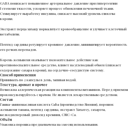
GABA понижает повышенное артериальное давление при гипертензии
I степени тяжести, ускоряет процесс обновления печеночной ткани.
Стимулирует выработку инсулина, снижает высокий уровень глюкозы
в крови.
Экстракт перца хихацу нормализует кровообращение и улучшает клеточный
метаболизм.
Пептид сардины регулирует кровяное давление, минимизирует вероятность
его резких перепадов.
Корень женьшеня оказывает положительное действие как
противовоспалительное средство, влияет на углеводный обмен (снижает
содержание сахара в крови), на сердечно-сосудистую систему.
Способ применения
Принимать по 2 капсулы в день, запивая водой.
Текстура, аромат и прочее
Возможна аллергическая реакция на компоненты витаминов. Перед приемом
проконсультируйтесь с врачом. Не является лекарственным средством.
Состав
Гамма-аминомасляная кислота Gaba (производство Япония), порошок
женьшеня танана, пептид сардины, экстракт Хихатсу, сахароза,
мелкодисперсный диоксид кремния, CMC-Ca.
Объём
Упаковка порошка предназначена на 1 месяц использования.