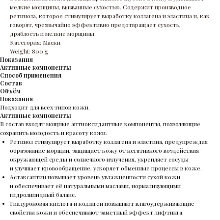
мелкие морщины, вызванные сухостью. Содержит производное
ретинола, которое стимулирует выработку коллагена и эластина и, как
говорят, чрезвычайно эффективно предотвращает сухость,
дряблость и мелкие морщины.
Категория: Маски
Weight: 800 g
Показания
Активные компоненты
Способ применения
Состав
Объём
Показания
Подходит для всех типов кожи.
Активные компоненты
В состав входят мощные антиоксидантные компоненты, позволяющие
сохранить молодость и красоту кожи.
Ретинол стимулирует выработку коллагена и эластина, предупреждая
образование морщин, защищает кожу от негативного воздействия
окружающей среды и солнечного излучения, укрепляет сосуды
и улучшает кровообращение, ускоряет обменные процессы в коже.
Астаксантин повышает уровень увлажненности сухой кожи
и обеспечивает её натуральными маслами, нормализующими
гидролипидный баланс.
Гиалуроновая кислота и коллаген повышают влагоудерживающие
свойства кожи и обеспечивают заметный эффект лифтинга.