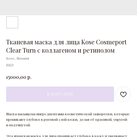
Тканевая маска для лица Kose Cosmeport
Clear Turn с коллагеном и ретинолом
Kose, Япония
SKU:
р.
15000,00
В КОРЗИНУ
Маска насыщена ингредиентами косметической сыворотки, которые
проникают глубоко в роговой слой кожи, делая её красивой, упругой
и подтянутой.
Эта японская маска для лица проникает глубоко в кожу и уменьшает