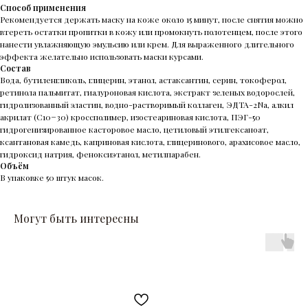
Способ применения
Рекомендуется держать маску на коже около 15 минут, после снятия можно
втереть остатки пропитки в кожу или промокнуть полотенцем, после этого
нанести увлажняющую эмульсию или крем. Для выраженного длительного
эффекта желательно использовать маски курсами.
Состав
Вода, бутиленгликоль, глицерин, этанол, астаксантин, серин, токоферол,
ретинола пальмитат, гиалуроновая кислотa, экстракт зеленых водорослей,
гидролизованный эластин, водно-растворимый коллаген, ЭДТА-2Na, алкил
акрилат (C10−30) кроссполимер, изостеариновая кислота, ПЭГ-50
гидрогенизированное касторовое масло, цетиловый этилгексаноат,
ксантановая камедь, каприновая кислота, глицеринового, арахисовое масло,
гидроксид натрия, феноксиэтанол, метилпарабен.
Объём
В упаковке 50 штук масок.
Могут быть интересны