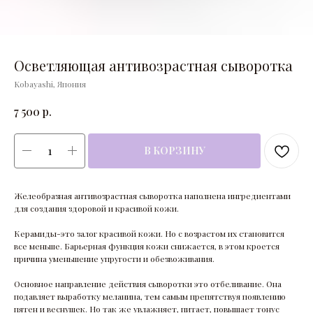
Осветляющая антивозрастная сыворотка
Kobayashi, Япония
р.
7 500
В КОРЗИНУ
Желеобразная антивозрастная сыворотка наполнена ингредиентами
для создания здоровой и красивой кожи.
Керамиды-это залог красивой кожи. Но с возрастом их становится
все меньше. Барьерная функция кожи снижается, в этом кроется
причина уменьшение упругости и обезвоживания.
Основное направление действия сыворотки это отбеливание. Она
подавляет выработку меланина, тем самым препятствуя появлению
пятен и веснушек. Но так же увлажняет, питает, повышает тонус