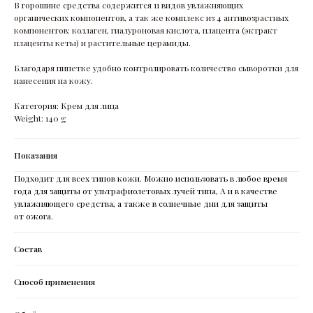
В горошине средства содержится 11 видов увлажняющих
органических компонентов, а так же комплекс из 4 антивозрастных
компонентов: коллаген, гиалуроновая кислота, плацента (эктракт
плаценты кеты) и растительные церамиды.
Благодаря пипетке удобно контролировать количество сыворотки для
нанесения на кожу.
Категория: Крем для лица
Weight: 140 g
Показания
Подходит для всех типов кожи. Можно использовать в любое время
года для защиты от ультрафиолетовых лучей типа, А и в качестве
увлажняющего средства, а также в солнечные дни для защиты
от ожога.
Состав
Способ применения