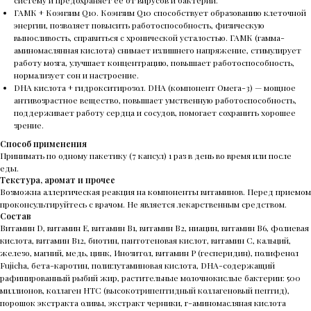
ГАМК + Коэнзим Q10. Коэнзим Q10 способствует образованию клеточной
энергии, позволяет повысить работоспособность, физическую
выносливость, справиться с хронической усталостью. ГАМК (гамма-
аминомаслянная кислота) снимает излишнего напряжение, стимулирует
работу мозга, улучшает концентрацию, повышает работоспособность,
нормализует сон и настроение.
DHA кислота + гидрокситирозол. DHA (компонент Омега-3) — мощное
антивозрастное вещество, повышает умственную работоспособность,
поддерживает работу сердца и сосудов, помогает сохранить хорошее
зрение.
Способ применения
Принимать по одному пакетику (7 капсул) 1 раз в день во время или после
еды.
Текстура, аромат и прочее
Возможна аллергическая реакция на компоненты витаминов. Перед приемом
проконсультируйтесь с врачом. Не является лекарственным средством.
Состав
Витамин D, витамин E, витамин B1, витамин B2, ниацин, витамин B6, фолиевая
кислота, витамин B12, биотин, пантотеновая кислот, витамин C, кальций,
железо, магний, медь, цинк, Инозитол, витамин P (гесперидин), полифенол
Fujicha, бета-каротин, полиглутаминовая кислота, DHA-содержащий
рафинированный рыбий жир, растительные молочнокислые бактерии: 500
миллионов, коллаген HTC (высокотрипептидный коллагеновый пептид),
порошок экстракта оливы, экстракт черники, r-аминомасляная кислота