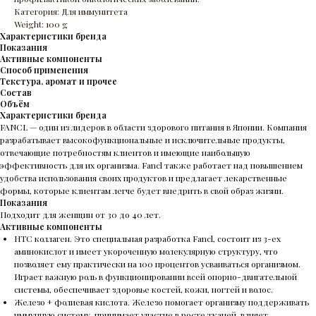
Категория: Для иммунитета
Weight: 100 g
Характеристики бренда
Показания
Активные компоненты
Способ применения
Текстура, аромат и прочее
Состав
Объём
Характеристики бренда
FANCL — один из лидеров в области здорового питания в Японии. Компания
разрабатывает высокофункциональные и исключительные продукты,
отвечающие потребностям клиентов и имеющие наибольшую
эффективность для их организма. Fancl также работает над повышением
удобства использования своих продуктов и предлагает лекарственные
формы, которые клиентам легче будет внедрить в свой образ жизни.
Показания
Подходит для женщин от 30 до 40 лет.
Активные компоненты
НТС коллаген. Это специальная разработка Fancl, состоит из 3-ех
аминокислот и имеет укороченную молекулярную структуру, что
позволяет ему практически на 100 процентов усваиваться организмом.
Играет важную роль в функционировании всей опорно-двигательной
системы, обеспечивает здоровье костей, кожи, ногтей и волос.
Железо + фолиевая кислота. Железо помогает организму поддерживать
иммунную систему, принимает участие в росте тканей, влияет