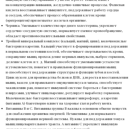
на концентрацию внимания, желудочно-кишечные процессы. Фолиевая
кислота восстанавливает иммунитет, поддерживает работу сердца
и сосудов, обеспечивает процесс образования клеток крови
(эритроцитов) при нехватке железа в организме.
Черника. Уменьшает количество вредного холестерина, укрепляет
сердечно-сосудистую систему, нормализует глазное кровообращение,
обладает противовоспалительными свойствами.
Тройной минеральный комплекс (кальций, магний, цинк), молочнокислые
бактерии и каротин. Кальций участвует в формировании и поддержании
в нормальном состоянии костей, обеспечивает свертываемость крови,
сокращение мышц, прохождение нервных импульсов, выброс гормонов,
деление клеток и т. д. Магний способствует уменьшению усталости
и утомляемости, помогает в правильном функционировании мышц
и способствует поддержанию структуры и функции зубов и костей.
Цинк нужен для производства белков и ДНК, для роста и восстановления
мышц, важен для правильного ощущения вкуса и запаха, способствует
заживлению ран, помогает иммунной системе бороться с бактериями
и вирусами, улучшает пищеварение, регулирует выработку гормонов.
Молочнокислые бактерии восстанавливают микрофлору, а каротин
(витамин А) благотворно влияет на здоровье глаз и работу мозга.
Витамины В и С. Витамины группы В важны в основном обмене веществ
для снабжения организма энергией. Незаменимы для нормального
функционирования нервной системы. Нужны для поддержания тонуса
мышц пищеварительного тракта. А витамин С укрепляет иммунную
систему и предохраняет ее от вирусов и бактерий.